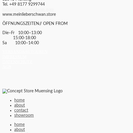
Tel. +49 8177 9299744
hallo@meinlieberschwan.store
www.meinlieberschwan.store
ÖFFNUNGSZEITEN// OPEN FROM
Die–Fr 10:00–13:00
15:00-18:00
Sa 10:00–14:00
VERSAND&RETOUREN
IMPRESSUM
DATENSCHUTZ
AGB
home
about
contact
showroom
home
about