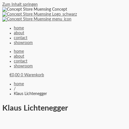
Zum Inhalt springen
home
about
contact
showroom
home
about
contact
showroom
€
0,00
0
Warenkorb
home
/
Klaus Lichtenegger
Klaus Lichtenegger