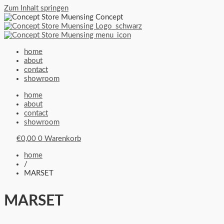
Zum Inhalt springen
home
about
contact
showroom
home
about
contact
showroom
€
0,00
0
Warenkorb
home
/
MARSET
MARSET